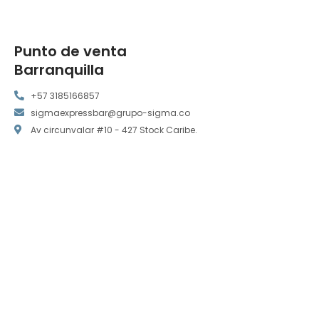
Punto de venta
Barranquilla
+57 3185166857
sigmaexpressbar@grupo-sigma.co
Av circunvalar #10 - 427 Stock Caribe.