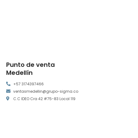
Punto de venta
Medellín
+57 3174397466
ventasmedellin@grupo-sigma.co
C.C IDEO Cra 42 #75-83 Local 119