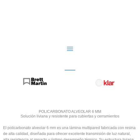
Ir
al
contenido
POLICARBONATO ALVEOLAR 6 MM
Solución liviana y resistente para cubiertas y cerramientos
El policarbonato alveolar 6 mm es una lámina multipared fabricada con resina
de alta calidad, diseñada para ofrecer excelente transmisión de luz natural,
alta resistencia al impacto y óptimo desempeño térmico. Su estructura liviana