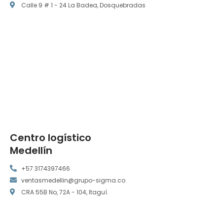
Calle 9 # 1 - 24 La Badea, Dosquebradas
Centro logístico
Medellín
+57 3174397466
ventasmedellin@grupo-sigma.co
CRA 55B No, 72A - 104, Itaguí.