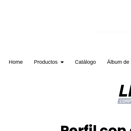
Ir
al
contenido
Buscar
Home
Productos
Catálogo
Álbum de 
Perfil co